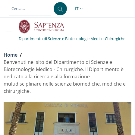
Salta al contenuto principale
Skip to footer content
IT
SELETTORE LINGUA: CURREN
Dipartimento di Scienze e Biotecnologie Medico-Chirurgiche
Briciole di pane
Home
/
Benvenuti nel sito del Dipartimento di Scienze e
Biotecnologie Medico - Chirurgiche. Il Dipartimento è
dedicato alla ricerca e alla formazione
multidisciplinare nelle scienze biomediche, mediche e
chirurgiche.
Benvenuti nel sito del Di