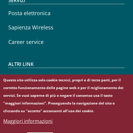
SERVIZI
Posta elettronica
Sapienza Wireless
Career service
ALTRI LINK
CIAO
Questo sito utilizza solo cookie tecnici, propri e di terze parti, per il
corretto funzionamento delle pagine web e per il miglioramento dei
Sapienza Store
servizi. Se vuoi saperne di più o negare il consenso usa il tasto
"maggiori informazioni". Proseguendo la navigazione del sito o
cliccando su "accetto" acconsenti all'uso dei cookie.
Maggiori informazioni
© Sapienza Università di Roma - Piazzale Aldo Moro 5,
00185 Roma - (+39) 06 49911 - C.F.: 80209930587 - P. Iva: