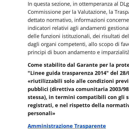
In questa sezione, in ottemperanza al DLg
Commissione per la Valutazione, la Traspar
dettato normativo, informazioni concernen
indicatori relativi agli andamenti gestional
delle funzioni istituzionali, dei risultati d
dagli organi competenti, allo scopo di favo
principi di buon andamento e imparzialità
Come stabilito dal Garante per la prot
"Linee guida trasparenza 2014" del 28/0
«riutilizzabili solo alle condizioni pre
pubblici (direttiva comunitaria 2003/98
stessa), in termini compatibili con gli s
registrati, e nel rispetto della normati
personali»
Amministrazione Trasparente