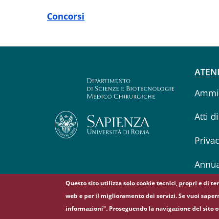
Concorsi
Fo
ATEN
Ammin
Atti d
Priva
Annua
Questo sito utilizza solo cookie tecnici, propri e di t
web e per il miglioramento dei servizi. Se vuoi saper
informazioni". Proseguendo la navigazione del sito o 
© Sapienza Università di Roma - Piazzale Aldo Moro 