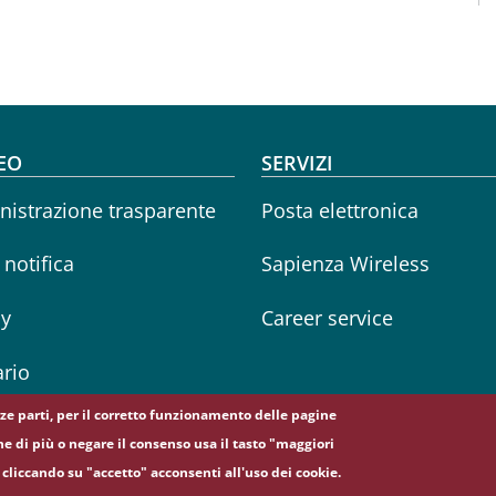
oter menu
EO
SERVIZI
istrazione trasparente
Posta elettronica
i notifica
Sapienza Wireless
cy
Career service
rio
erze parti, per il corretto funzionamento delle pagine
ne di più o negare il consenso usa il tasto "maggiori
cliccando su "accetto" acconsenti all'uso dei cookie.
5, 00185 Roma - (+39) 06 49911 - C.F.: 80209930587 - P. Iva: 02133