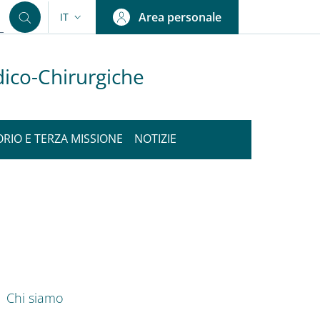
Area personale
IT
SELETTORE LINGUA: CURRENT LANGUAGE
dico-Chirurgiche
ORIO E TERZA MISSIONE
NOTIZIE
nkedIn
ENU CEV SECOND NAVIGATION
Chi siamo