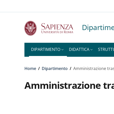
Slim to
Salta al contenuto principale
Skip to footer content
Dipartime
DIPARTIMENTO
DIDATTICA
STRUTT
Briciole di pane
Home
/
Dipartimento
/
Amministrazione tra
Amministrazione tr