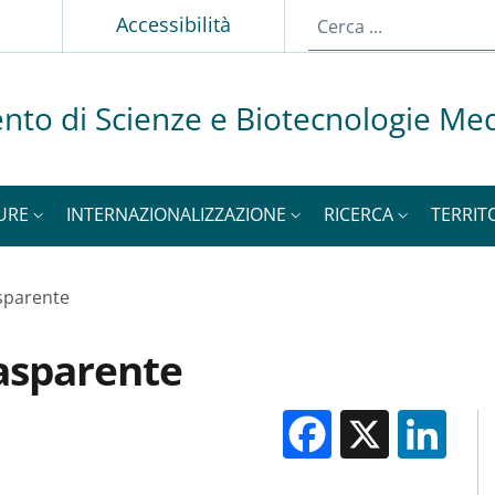
p
Accessibilità
nto di Scienze e Biotecnologie Me
URE
INTERNAZIONALIZZAZIONE
RICERCA
TERRIT
sparente
asparente
Facebook
X
Li
M