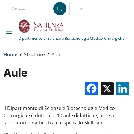
Salta al contenuto principale
Skip to footer content
IT
SELETTORE LINGUA: CURREN
Dipartimento di Scienze e Biotecnologie Medico-Chirurgiche
Briciole di pane
Home
/
Strutture
/
Aule
Aule
Facebo
X
Il Dipartimento di Scienze e Biotecnologie Medico-
Chirurgiche è dotato di 10 aule didattiche, oltre a
laboratori didattici, tra cui spicca lo Skill Lab.