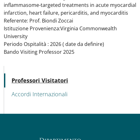
inflammasome-targeted treatments in acute myocardial
infarction, heart failure, pericarditis, and myocarditis
Referente: Prof. Biondi Zoccai
Istituzione Provenienza:
Virginia Commonwealth
University
Periodo Ospitalità : 2026 ( date da definire)
Bando Visiting Professor 2025
MENU CEV SECOND NAVIGATION
Attivo
Professori Visitatori
Accordi Internazionali