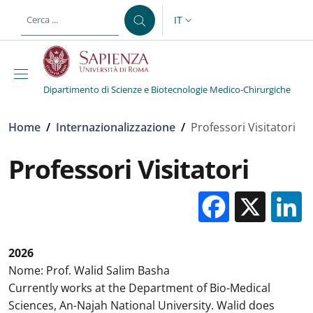
Salta al contenuto principale
Skip to footer content
IT
SELETTORE LINGUA: CURREN
Dipartimento di Scienze e Biotecnologie Medico-Chirurgiche
Briciole di pane
Home
/
Internazionalizzazione
/
Professori Visitatori
Professori Visitatori
Facebo
X
2026
Nome: Prof. Walid Salim Basha
Currently works at the Department of Bio-Medical
Sciences, An-Najah National University. Walid does