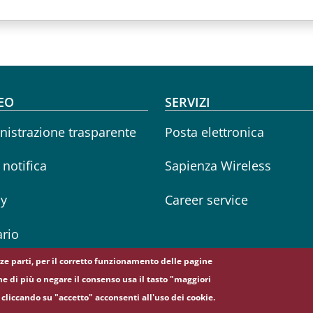
oter menu
EO
SERVIZI
istrazione trasparente
Posta elettronica
i notifica
Sapienza Wireless
cy
Career service
rio
erze parti, per il corretto funzionamento delle pagine
ne di più o negare il consenso usa il tasto "maggiori
cliccando su "accetto" acconsenti all'uso dei cookie.
5, 00185 Roma - (+39) 06 49911 - C.F.: 80209930587 - P. Iva: 02133