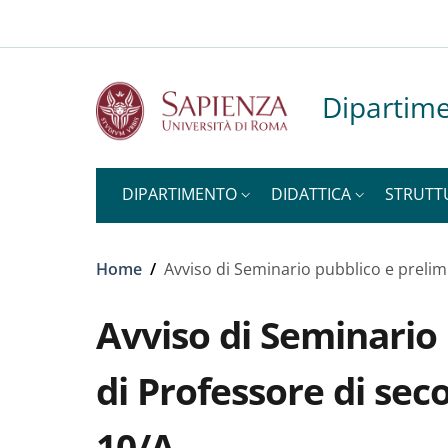
Slim to
Salta al contenuto principale
Skip to footer content
Dipartime
DIPARTIMENTO
DIDATTICA
STRUTT
Briciole di pane
Home
/
Avviso di Seminario pubblico e preli
Avviso di Seminario 
di Professore di se
10/A