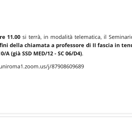
re 11.00
si terrà, in modalità telematica, il Seminario
 fini della chiamata a professore di II fascia in te
/A (già SSD MED/12 - SC 06/D4)
.
//uniroma1.zoom.us/j/87908609689