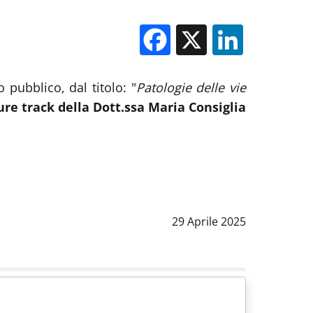
Facebook
X
Linked
 pubblico, dal titolo: "
Patologie delle vie
nure track della Dott.ssa Maria Consiglia
Data notizia
:
29 Aprile 2025