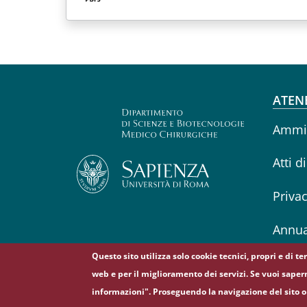
Fo
ATEN
Ammin
Atti d
Priva
Annua
Questo sito utilizza solo cookie tecnici, propri e di t
web e per il miglioramento dei servizi. Se vuoi saper
informazioni". Proseguendo la navigazione del sito o 
© Sapienza Università di Roma - Piazzale Aldo Moro 